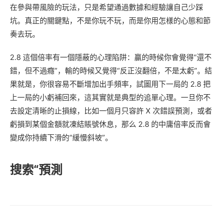
在參與帶風險的玩法，只是希望通過數據和經驗讓自己少踩
坑。真正的關鍵點，不是你玩不玩，而是你用怎樣的心態和節
奏去玩。
2.8 這個倍率有一個隱蔽的心理陷阱：贏的時候你會覺得“還不
錯，但不過癮”，輸的時候又覺得“反正沒翻倍，不是太虧”。結
果就是，你很容易不斷增加出手頻率，試圖用下一局的 2.8 把
上一局的小虧補回來，這其實就是典型的追單心理。一旦你不
去設定清晰的止損線，比如一個月只容許 X 次錯誤預測，或者
虧損到某個金額就凍結賬號休息，那么 2.8 的中庸倍率反而會
變成你持續下滑的“緩慢斜坡”。
搜索“預測