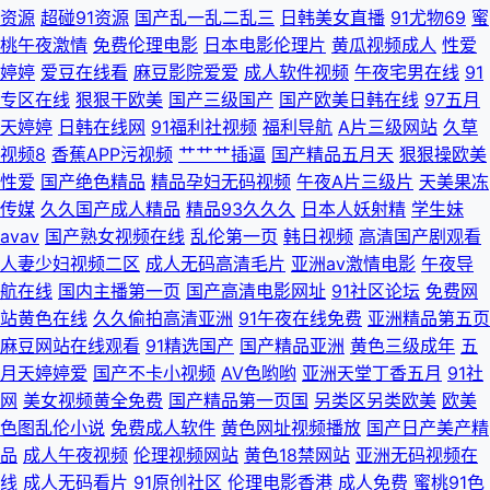
资源
超碰91资源
国产乱一乱二乱三
日韩美女直播
91尤物69
蜜
久无码 国产一区日韩欧美 麻豆传媒xxx 91网站直接观看
桃午夜激情
免费伦理电影
日本电影伦理片
黄瓜视频成人
性爱
婷婷
爱豆在线看
麻豆影院爱爱
成人软件视频
午夜宅男在线
91
专区在线
狠狠干欧美
国产三级国产
国产欧美日韩在线
97五月
天婷婷
日韩在线网
91福利社视频
福利导航
A片三级网站
久草
视频8
香蕉APP污视频
艹艹艹插逼
国产精品五月天
狠狠操欧美
性爱
国产绝色精品
精品孕妇无码视频
午夜A片三级片
天美果冻
传媒
久久国产成人精品
精品93久久久
日本人妖射精
学生妹
avav
国产熟女视频在线
乱伦第一页
韩日视频
高清国产剧观看
人妻少妇视频二区
成人无码高清毛片
亚洲av激情电影
午夜导
航在线
国内主播第一页
国产高清电影网址
91社区论坛
免费网
站黄色在线
久久偷拍高清亚洲
91午夜在线免费
亚洲精品第五页
麻豆网站在线观看
91精选国产
国产精品亚洲
黄色三级成年
五
月天婷婷爱
国产不卡小视频
AV色哟哟
亚洲天堂丁香五月
91社
网
美女视频黄全免费
国产精品第一页国
另类区另类欧美
欧美
色图乱伦小说
免费成人软件
黄色网址视频播放
国产日产美产精
品
成人午夜视频
伦理视频网站
黄色18禁网站
亚洲无码视频在
线
成人无码看片
91原创社区
伦理电影香港
成人免费
蜜桃91色