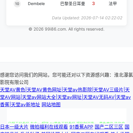
3
Dembele
巴黎圣日耳曼
法甲
10
Data Updated: 2026-07-14 02:22:02
© 2026 99i86.com. All rights reserved.
感谢您访问我们的网站，您可能还对以下资源感兴趣：淮北瀑氯
影院有限公司
天堂AV黄色|天堂AV黄色网址|天堂av热影院|天堂AV三级片|天
堂AV网站|天堂av网站大全|天堂av网址|天堂AV无码AV|天堂av
香蕉|天堂av新地址
网站地图
日韩无码专区 东方av超碰 AV黄色无码专区 福利射深夜av 黄色爽片 玖玖偷
日本一级大片
微拍福利在线观看
91香蕉APP
国产二区三区
国