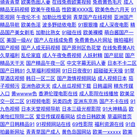
骑青青草
欧美色图人妻
在线免费欧美视频
免费黄色毛片
成人
级片 另类国产在线 人人肏超碰 丝袜足交电影亚洲 影音先锋成人精东 豆花成
精品无码视频
欧美午夜极品
性欧美ⅩⅩⅩⅩ乱
欧美色色六月天
91
影视网
午夜伦不卡
加勒比性爱网
青草国产在线视频
亚洲国产
人在线 久草免费福利 欧美啊欧美 丝袜玉足射 亚洲超碰青青人人 91入口黑丝
精品导航
欧美色淫
波多野结依电影
91狠狠撸
成人深夜电影
精
品国产美女剃毛
加勒比熟女
91碰在线
欧美裸模
萌白酱国产一
av网址入口 岛国欧美a级视频 久久草莓在线视频 91女同动漫 肏屄一区二区
区
美国一级AV
国产人在线成免费
免费黄色A片网址
微拍福利
国产视频
国产人成无码视频
国产原创区色花堂
在线免费黄A片
豆花tv在线 久久伊人大香蕉 人妻91 亚洲色图婷婷五月 a岛国在线视频 国产
久草福利
乱伦家庭
成人午夜免费视频
人妖射精
国产屁屁
国产
精品天干天
国产精品午夜一区
中文字幕无码人妻
日本不卡二区
嫩草影院久久 久久国产久久 青青操免费 日韩无码磁力 无码视频韩 91福利网
国产日韩91
久草福利视频网
91日日夜夜91
超碰碰天天操
91草
草酒店视频
韩日一区二区
国产激情视频网站
成人视频日本
茄
址 阿v免费在线观看 高清播放一区二区 含羞草看片 免费性片 日本色区 天天
子视频污
亚洲色欲天天
成人丝瓜视频下载
日韩逼网
精东传媒
入口
黄wwww色
香港伦理电影在线
成人影院在线播放
欧美足
日夜夜肏 自拍成人传媒 91性条小网站 大香蕉操逼网站 韩国伊人网 麻豆东京
交一区二区
91视频电影
另类四虎
亚洲东京热
国产不卡在线
91
九色视频
日本天堂视频导航
日本三级光棍影院
91大神精品
欧
热蜜桃 欧美性交综合网站 操逼123首页 国模宾馆自拍 麻豆小视频 青娱乐三
美怡红院院二区
爱豆传媒观看网站
综合日韩欧美
草逼网首页
国产日韩精品91
91视频网站在线
69性影院
福利资源在线
91自
级 四虎影城库 伊人久久青草伊人 97爱涩涩 丁香五月天人体 老司机福利影城
拍最新网址
青青草国产成人
黄色岛国网站
欧美一xxxxx
欧美