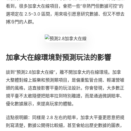
看到，很多加拿大在線項目，會把一些“非熱門但數據可控”的
選項定在 2.5–3.0 區間，用來吸引愿意研究數據、但又不想去
搏冷門的人群。
加拿大在線環境對預測玩法的影響
談到“預測2.8加拿大在線”，離不開加拿大的在線環境。加拿
大整體對線上娛樂和預測類項目，是偏重監管合規、輕運營噱
頭的風格，這直接影響平臺的玩法設計。你會發現，大多數正
規平臺不太敢隨便把賠率拉到特別離譜，而是通過微調賠率、
優化數據展示，來提高玩家的體驗。
這點很明顯：同樣是 2.8 左右的賠率，加拿大平臺更愿意把規
則寫清楚，數據公開得比較細，甚至會給出歷史數據的圖表，