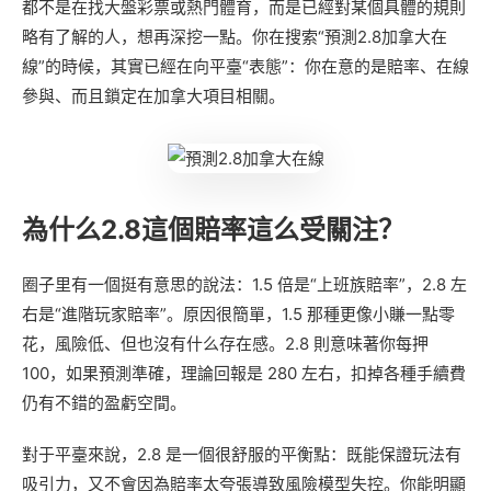
都不是在找大盤彩票或熱門體育，而是已經對某個具體的規則
略有了解的人，想再深挖一點。你在搜索“預測2.8加拿大在
線”的時候，其實已經在向平臺“表態”：你在意的是賠率、在線
參與、而且鎖定在加拿大項目相關。
為什么2.8這個賠率這么受關注？
圈子里有一個挺有意思的說法：1.5 倍是“上班族賠率”，2.8 左
右是“進階玩家賠率”。原因很簡單，1.5 那種更像小賺一點零
花，風險低、但也沒有什么存在感。2.8 則意味著你每押
100，如果預測準確，理論回報是 280 左右，扣掉各種手續費
仍有不錯的盈虧空間。
對于平臺來說，2.8 是一個很舒服的平衡點：既能保證玩法有
吸引力，又不會因為賠率太夸張導致風險模型失控。你能明顯