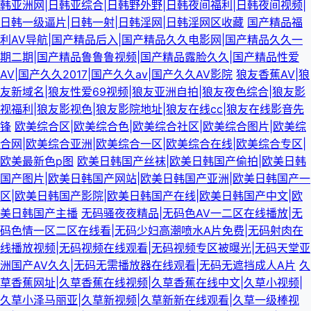
韩亚洲网|日韩亚综合|日韩野外野|日韩夜间福利|日韩夜间视频|
日韩一级逼片|日韩一射|日韩淫网|日韩淫网区收藏
国产精品福
利AV导航|国产精品后入|国产精品久久电影网|国产精品久久一
期二期|国产精品鲁鲁鲁视频|国产精品露脸久久|国产精品性爱
AV|国产久久2017|国产久久av|国产久久AV影院
狼友香蕉AV|狼
友新域名|狼友性爱69视频|狼友亚洲自拍|狼友夜色综合|狼友影
视福利|狼友影视色|狼友影院地址|狼友在线cc|狼友在线影音先
锋
欧美综合区|欧美综合色|欧美综合社区|欧美综合图片|欧美综
合网|欧美综合亚洲|欧美综合一区|欧美综合在线|欧美综合专区|
欧美最新色p图
欧美日韩国产丝袜|欧美日韩国产偷拍|欧美日韩
国产图片|欧美日韩国产网站|欧美日韩国产亚洲|欧美日韩国产一
区|欧美日韩国产影院|欧美日韩国产在线|欧美日韩国产中文|欧
美日韩国产主播
无码骚夜夜精品|无码色AV一二区在线播放|无
码色情一区二区在线看|无码少妇高潮喷水A片免费|无码射肉在
线播放视频|无码视频在线观看|无码视频专区被曝光|无码天堂亚
洲国产AV久久|无码无需播放器在线观看|无码无遮挡成人A片
久
草香蕉网址|久草香蕉在线视频|久草香蕉在线中文|久草小视频|
久草小泽马丽亚|久草新视频|久草新新在线观看|久草一级棒视