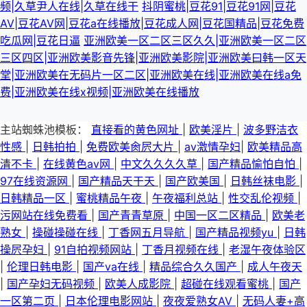
频|久草尹人在线|久草在线干
抖阴蜜桃|豆花91|豆花91网|豆花
AV|豆花AV网|豆花a在线播放|豆花成人网|豆花国精品|豆花免费
吃瓜网|豆花日逼
亚洲欧美一区二区三区久久|亚洲欧美一区二区
三区四区|亚洲欧美影音先锋|亚洲欧美影院|亚洲欧美曰韩一区天
堂|亚洲欧美在无码片一区二区|亚洲欧美在线|亚洲欧美在线a免
费|亚洲欧美在线x视频|亚洲欧美在线播放
主站蜘蛛池模板：
直接看的黄色网址
|
欧美淫片
|
波多野洁衣
性感
|
日韩拍拍
|
免费欧美肏屄大片
|
av激情孕妇
|
欧美精品高
清不卡
|
在线黄色av网
|
中文久久久久草
|
国产精品愉怕自怕
|
97在线资源网
|
国产精品天干天
|
国产欧美国
|
日韩丝袜电影
|
日韩精品一区
|
蜜桃精品午夜
|
午夜福利总站
|
性交乱伦视频
|
污网站在线免费看
|
国产青青草原
|
中国一区二区精品
|
欧美老
熟女
|
操碰操碰在线
|
丁香网五月导航
|
国产精品视频yu
|
日韩
操屄孕妇
|
91自拍视频网站
|
丁香月视频在线
|
老湿午夜体验区
|
伦理日韩电影
|
国产va在线
|
精品综合久久国产
|
成人午夜天
|
国产孕妇无码视频
|
欧美人成影院
|
超碰在线观看蜜桃
|
国产
一区第二页
|
日本伦理电影网站
|
夜夜爱熟女AV
|
无码人妻+高