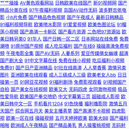
艹艹操操
AV黄色观看网站
日韩欧美在线国产
新91视频网
国产
99超碰导航 九九色色 国产AV五码豆花 韩国黄视频 久久精品嫩草 免费在线
精品分类在线
97午夜福利视频
岛国AV动作无码
波多野吉依电
影
小h片免费
国产精品色色视屏
国产午夜成人
最新日韩精品
观看AV 欧美日韩人妻交换 日韩超碰手机福利 在线看a的网站 超碰92探花 国
91福利视频导航
欧美喷水影院
91爱爱视频
欧美色图论坛
91榴
莲小视频
国产高清一卡新区
国产看片资源
二色吧97资源站
欧
产打泡在线 极品探花视频 欧美黑人大吊视频 日韩黄色AV 亚洲香蕉伊人网 影
美日韩另类0
91华人
国产日韩一区二区
日本网站在线免费
免费
潮喷
91原创国产视频
成人吃瓜福利
国产在线9
操碰高清免费视
音先锋黑丝高跟 91福利资源 肏屄网址麻豆传媒 韩国无码A 久久国产日韩 免
频
午夜电影全集
国产AV无码
人妻系列
爱豆传媒倩女幽魂
超清
国产剧大全
91中文字幕在线
免费在线小视频
吃瓜福利小视频
费看黄大全 日韩AV看片网站 东方va在线 日韩伦理在线视频 亚洲免费成人片
免费91
国产日产亚洲精品
91社在线高清
人人草香蕉
激情另类
图片
亚洲欧美在线观看
成人三级成人三级
欧美老女人bb
日日
韩国美女av网址 少妇手淫 欧美另类女人男人 91次元免费视频 99影院激情文
操第一页
91网豆花视频
91福利剧场
免费影视观看
91视频国产
自拍
国产美女在线视频
欧美又大
无码四虎
女同激吻视频
极品
学 成人福利导航AV 九一小视频 人妖操男人黄色 亚洲老湿机久久 变态另类导
性爱导航
欧美国产拳交喷奶
中文字幕第三页
超碰成人影视
欧
美日韩中文一区
手机看片1204
91色快播
福利撸影院
激情五月
航 后入少妇 尤物视频网 国产AV高清 国产自拍第六页 久久8热 www无码高
天国产
综合网五月天
美女主播青草
国产高清不卡视频
四虎影
视
欧美一区在线
操碰视频
五月天婷婷欧美
欧美大BB
国产福利
清 黄色最新网址 日本肏屄网 在线观看美女福利 国产3p网 免费一卡二卡 午
啪啪
欧洲成人午夜精品
国产精品美乳
男人操蜜桃视频
无码射