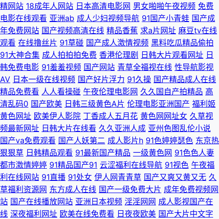
精网站
18成年人网站
日本高清电影网
男女啪啪午夜视频
免费
夜传媒 91探花在线吃瓜 大香蕉玖玖乐 老熟女自慰91 午夜福利色片 91情网
电影在线观看
亚洲ab
成人少妇视频导航
91国产小青蛙
国产成
年免费网站
国产视频高清在线
精品香蕉
求a片网址
麻豆tv在线
豆花看片 欧美人兽激情 91观看国产白丝 丰满少妇AV 欧美日韩中字 香蕉视频
观看
在线撸丝片
91草碰
国产成人激情视频
黑料吃瓜精品偷拍
91大神合集
成人拍拍拍免费
香港伦理剧
日韩大片观看网址
日
污下载 久热精品视频 尤物熟妇TV 菠萝AV片 欧美性爱入口 超碰9191 蜜臀91
韩免费电影
91羞羞视频
国产网站
青草全福视在线
性导航影视
AV
日本一级在线视频
国产好片浮力
91久操
国产精品成人在线
在线观看 在线超碰色片 成人午夜导航 免费九一 午夜淫荡影院 AV伊人大香蕉
精品免费看
人人看操碰
午夜伦理电影网
久久国自产拍精品
高
清乱码0
国产欧美
日韩三级黄色A片
伦理电影亚洲国产
福利姬
韩国无码AV下载 欧美特级片官网 wwww色鬼 中文字幕精东影业 精品大香蕉
黄色网址
欧美伊人影院
丁香成人五月花
黄色网网址女
久草视
频最新网址
日韩大片在线看
久久亚洲人成
亚州色图乱伦小说
女人A片综合 欧美性爱做五月天 红日汉AV 午夜污福利 AV综合影院 国语对白
国产va免费观看
国产人妖第二
成人影片h
91色婷婷瑟色
东京热
狠狠草
日韩精品观看
91最新国产精品
一级黄色网
91色色人妻
高清露脸 白丝唐伯虎 欧美AA毛片 色色爽成人精品 国产酒店久久网 久草成人
都市激情婷婷
91精品国产91
云涩福利在线导航
91视色
午夜福
利在线网站
91直播
91处女
伊人网青青草
国产又爽又黄又无
久
手机在线 色自拍导航 久久靑青操 91高清视频 日韩欧美一道 大香蕉伊人粉红
草福利资源网
东方成人在线
国产一级免费大片
成年免费视频网
站
国产在线播放网站
亚洲日本视频
淫淫网网
成人影视国产在
亚洲自伯 美女搞黄免费91 伊人大香蕉亚洲 豆花av网 免费欧美毛片A级 91色
线
深夜福利网址
欧美在线免费看
日夜夜欧美
国产大片中文字