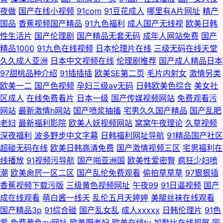
夜做
国产在线小视频
91com
91豆花成人
哪里有A片网址
精产
国品
香蕉视频国产精品
91九色福利
成人国产无线视
欧美日韩
性生活片
国产伦理剧
国产精品无套无码
成年人网站免费
国产
精品1000
91九色在线视频
日本伦理片在线
三级无码在线天堂
久久成人亚洲
日本中文视频在线
伦理剧推荐
国产成人精品日本
97甜桃品种介绍
91插插插
欧美SE第二页
毛片内射女
激情另类
欧美一二
国产色视频
孕妇三级av无码
日韩欧美色综合
美女社
区成人
在线免费看片
日本一级
国产传媒视频网站
免费观看污
网站
最新激情h网站
国产喷浆抽搐
宅男久久国产精品
国产乱肥
老妇
最新福利影院
欧美人妖视频网站
窝窝午夜理论
久草视频
深夜福利
波多野步中文字幕
日韩福利网址导航
91精品国产社区
超碰无码在线
欧美日韩高清免费
国产激情视频三区
宅男福利在
线播放
91视频污导航
国产啪亚洲国
欧美性爱密臀
疯狂少妇喷
潮
欧美肏屄一区二区
国产乱伦免费观看
偷拍草草草
97狠狠插
香蕉视频下载污版
三级黄色视频网址
午夜99
91日逼视频
国产
成在线观看
萌白酱一线天
乱伦五月天婷婷
美腿丝袜在线观看
国产精品3p
91综合碰
国产乱女乱
成人xxxxx
日韩伦理片
91色
爱
免费黄色av网址
欧美肥老妇
欧美在线tv
加勒比在线视屏
国